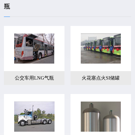
瓶
公交车用LNG气瓶
火花塞点火SI储罐