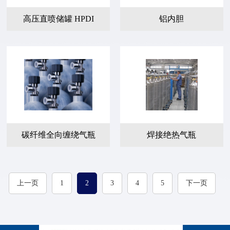
高压直喷储罐 HPDI
铝内胆
碳纤维全向缠绕气瓶
焊接绝热气瓶
上一页
1
2
3
4
5
下一页